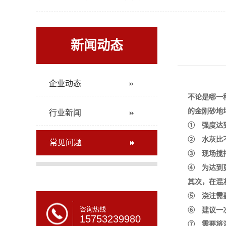
新闻动态
企业动态
不论是哪一
的金刚砂地
行业新闻
① 强度达到
② 水灰比
常见问题
③ 现场搅
④ 为达到
其次，在混
⑤ 浇注需
咨询热线
⑥ 建议一
15753239980
⑦ 需要将