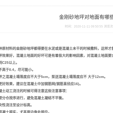
金刚砂地坪对地面有哪
时间：2020-11-11 09:50:55
浏览次
种原材料的金刚砂地坪都得要在水泥或是混凝土未干的时候撒料，这样才
坪效果好，混凝土地面的好坏可是有着极大的影响因素，对混凝土地面要
C25以上。
不高于0.4，尽可能小。
拌之混凝土塌落度应不大于5cm，泵送混凝土塌落度应不 大于12cm。
更好效果，建议在混凝土中加钢筋网(钢筋直径应16)。
凝土动工浇注的时候可得注意这些注意事项：
要分仓按序进行，避免混凝土凝结不平衡。
次性浇注至设计标高。
混凝土振实，尤其是边角处部位。